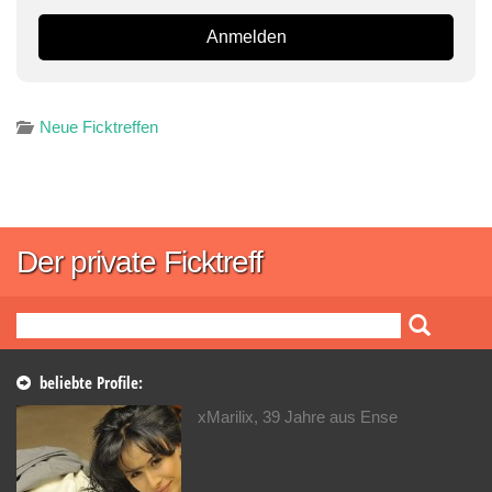
Neue Ficktreffen
Der private Ficktreff
beliebte Profile:
xMarilix, 39 Jahre aus Ense